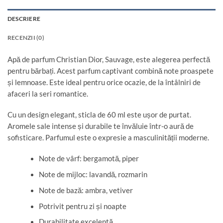
DESCRIERE
RECENZII (0)
Apă de parfum Christian Dior, Sauvage, este alegerea perfectă
pentru bărbați. Acest parfum captivant combină note proaspete
și lemnoase. Este ideal pentru orice ocazie, de la întâlniri de
afaceri la seri romantice.
Cu un design elegant, sticla de 60 ml este ușor de purtat.
Aromele sale intense și durabile te învăluie într-o aură de
sofisticare. Parfumul este o expresie a masculinității moderne.
Note de vârf: bergamotă, piper
Note de mijloc: lavandă, rozmarin
Note de bază: ambra, vetiver
Potrivit pentru zi și noapte
Durabilitate excelentă