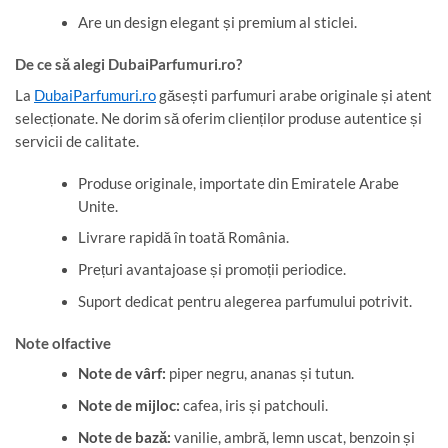
Are un design elegant și premium al sticlei.
De ce să alegi DubaiParfumuri.ro?
La
DubaiParfumuri.ro
găsești parfumuri arabe originale și atent
selecționate. Ne dorim să oferim clienților produse autentice și
servicii de calitate.
Produse originale, importate din Emiratele Arabe
Unite.
Livrare rapidă în toată România.
Prețuri avantajoase și promoții periodice.
Suport dedicat pentru alegerea parfumului potrivit.
Note olfactive
Note de vârf:
piper negru, ananas și tutun.
Note de mijloc:
cafea, iris și patchouli.
Note de bază:
vanilie, ambră, lemn uscat, benzoin și