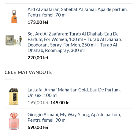
Ard Al Zaafaran, Sahebat Al Jamal, Apă de parfum,
Pentru femei, 70 ml
173,00
lei
Set Ard Al Zaafaran: Turab Al Dhahab, Eau De
Parfum, For Women, 100 ml + Turab Al Dhahab,
Deodorant Spray, For Men, 250 ml + Turab Al
Dhahab, Room Spray, 300 ml
220,00
lei
CELE MAI VÂNDUTE
Lattafa, Armaf Maharjan Gold, Eau De Parfum,
Unisex, 100 ml
Prețul
Prețul
199,00
lei
149,00
lei
inițial
curent
a
este:
Giorgio Armani, My Way Ylang, Apă de parfum,
fost:
149,00 lei.
Pentru femei, 90 ml
199,00 lei.
690,00
lei