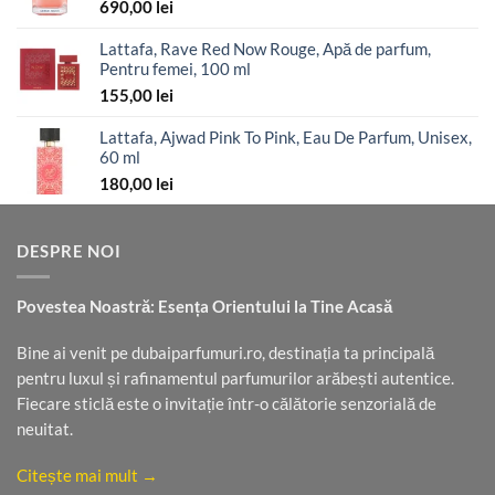
199,00 lei.
690,00
lei
Lattafa, Rave Red Now Rouge, Apă de parfum,
Pentru femei, 100 ml
155,00
lei
Lattafa, Ajwad Pink To Pink, Eau De Parfum, Unisex,
60 ml
180,00
lei
DESPRE NOI
Povestea Noastră: Esența Orientului la Tine Acasă
Bine ai venit pe dubaiparfumuri.ro, destinația ta principală
pentru luxul și rafinamentul parfumurilor arăbești autentice.
Fiecare sticlă este o invitație într-o călătorie senzorială de
neuitat.
Citește mai mult →