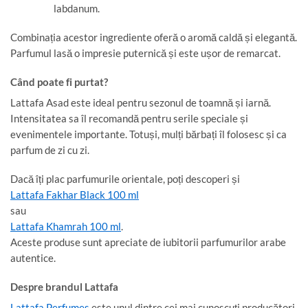
labdanum.
Combinația acestor ingrediente oferă o aromă caldă și elegantă.
Parfumul lasă o impresie puternică și este ușor de remarcat.
Când poate fi purtat?
Lattafa Asad este ideal pentru sezonul de toamnă și iarnă.
Intensitatea sa îl recomandă pentru serile speciale și
evenimentele importante. Totuși, mulți bărbați îl folosesc și ca
parfum de zi cu zi.
Dacă îți plac parfumurile orientale, poți descoperi și
Lattafa Fakhar Black 100 ml
sau
Lattafa Khamrah 100 ml
.
Aceste produse sunt apreciate de iubitorii parfumurilor arabe
autentice.
Despre brandul Lattafa
Lattafa Perfumes
este unul dintre cei mai cunoscuți producători