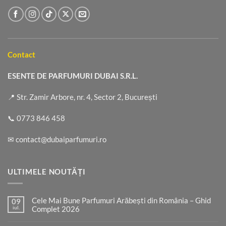
Contact
ESENTE DE PARFUMURI DUBAI S.R.L.
📍 Str. Zamir Arbore, nr. 4, Sector 2, București
📞
0773 846 458
✉
contact@dubaiparfumuri.ro
ULTIMELE NOUTĂȚI
Cele Mai Bune Parfumuri Arăbești din România – Ghid
09
iul.
Complet 2026
Niciun
comentariu