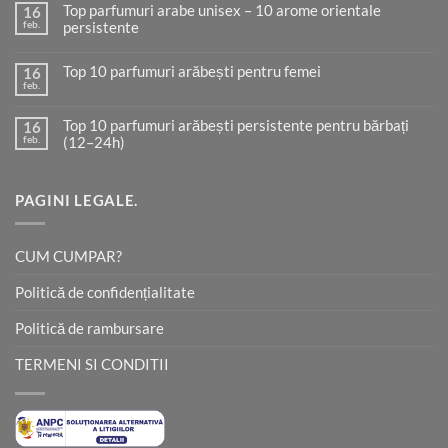
Top parfumuri arabe unisex – 10 arome orientale
la
16
Cele
feb.
persistente
Mai
Bune
Niciun
Parfumuri
comentariu
Arăbești
Top 10 parfumuri arăbești pentru femei
la
16
din
Top
feb.
Niciun
România
parfumuri
comentariu
–
arabe
la
Ghid
unisex
Top 10 parfumuri arăbești persistente pentru bărbați
16
Top
Complet
–
10
feb.
(12–24h)
2026
10
parfumuri
arome
arăbești
Niciun
orientale
pentru
comentariu
persistente
la
femei
Top
PAGINI LEGALE.
10
parfumuri
arăbești
persistente
CUM CUMPAR?
pentru
bărbați
(12–
Politică de confidențialitate
24h)
Politică de rambursare
TERMENI SI CONDITII