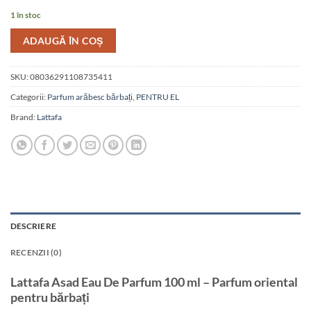
1 în stoc
ADAUGĂ ÎN COȘ
SKU:
08036291108735411
Categorii:
Parfum arăbesc bărbați
,
PENTRU EL
Brand:
Lattafa
DESCRIERE
RECENZII (0)
Lattafa Asad Eau De Parfum 100 ml – Parfum oriental
pentru bărbați