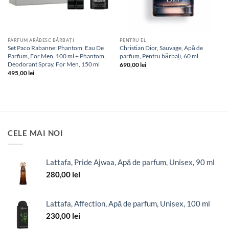
PARFUM ARĂBESC BĂRBAȚI
PENTRU EL
Set Paco Rabanne: Phantom, Eau De
Christian Dior, Sauvage, Apă de
Parfum, For Men, 100 ml + Phantom,
parfum, Pentru bărbați, 60 ml
Deodorant Spray, For Men, 150 ml
690,00
lei
495,00
lei
CELE MAI NOI
Lattafa, Pride Ajwaa, Apă de parfum, Unisex, 90 ml
280,00
lei
Lattafa, Affection, Apă de parfum, Unisex, 100 ml
230,00
lei