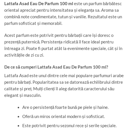
Lattafa Asad Eau De Parfum 100 ml
este un parfum bărbătesc
oriental apreciat pentru intensitatea și eleganța sa. Aroma sa
combină note condimentate, tutun și vanilie. Rezultatul este un
parfum sofisticat și memorabil.
Acest parfum este potrivit pentru bărbații care își doresc o
prezență puternică. Persistența ridicată îl face ideal pentru
întreaga zi. Poate fi purtat atât la evenimente speciale, cât și în
activitățile de zi cu zi.
De ce să cumperi Lattafa Asad Eau De Parfum 100 ml?
Lattafa Asad este unul dintre cele mai populare parfumuri arabe
pentru bărbați. Popularitatea sa se datorează echilibrului dintre
calitate și preț. Mulți clienți îl aleg datorită caracterului său
elegant și masculin.
Are o persistență foarte bună pe piele și haine.
Oferă un miros oriental modern și sofisticat.
Este potrivit pentru sezonul rece și serile speciale.