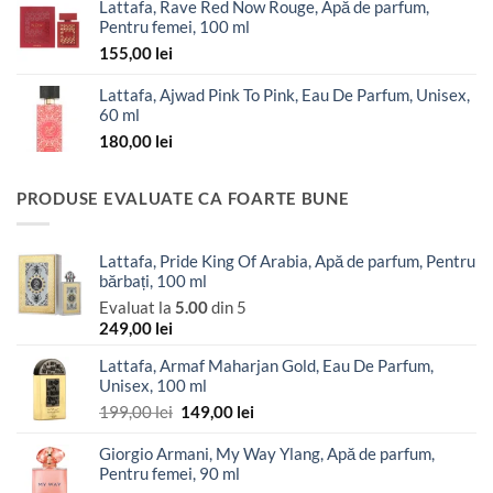
Lattafa, Rave Red Now Rouge, Apă de parfum,
Pentru femei, 100 ml
155,00
lei
Lattafa, Ajwad Pink To Pink, Eau De Parfum, Unisex,
60 ml
180,00
lei
PRODUSE EVALUATE CA FOARTE BUNE
Lattafa, Pride King Of Arabia, Apă de parfum, Pentru
bărbați, 100 ml
Evaluat la
5.00
din 5
249,00
lei
Lattafa, Armaf Maharjan Gold, Eau De Parfum,
Unisex, 100 ml
Prețul
Prețul
199,00
lei
149,00
lei
inițial
curent
a
este:
Giorgio Armani, My Way Ylang, Apă de parfum,
Pentru femei, 90 ml
fost:
149,00 lei.