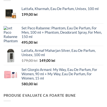
Lattafa, Kharmah, Eau De Parfum, Unisex, 100 ml
199,00
lei
Set Paco Rabanne: Phantom, Eau De Parfum, For
Men, 100 ml + Phantom, Deodorant Spray, For Men,
150 ml
495,00
lei
Lattafa, Armaf Maharjan Silver, Eau De Parfum,
Unisex, 100 ml
Prețul
Prețul
179,00
lei
149,00
lei
inițial
curent
a
este:
Set Giorgio Armani: My Way, Eau De Parfum, For
Women, 90 ml + My Way, Eau De Parfum, For
fost:
149,00 lei.
Women, 15 ml
179,00 lei.
580,00
lei
PRODUSE EVALUATE CA FOARTE BUNE