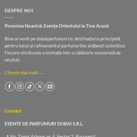
DESPRE NOI
Povestea Noastră: Esența Orientului la Tine Acasă
Bine ai venit pe dubaiparfumuri.ro, destinația ta principală
pentru luxul și rafinamentul parfumurilor arăbești autentice.
Fiecare sticlă este o invitație într-o călătorie senzorială de
neuitat.
Citește mai mult →
Contact
ESENTE DE PARFUMURI DUBAI S.R.L.
📍 Str. Zamir Arbore, nr. 4, Sector 2, București