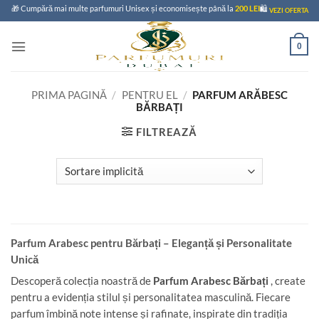
Skip
🎁 Cumpără mai multe parfumuri Unisex și economisește până la
200 LEI
🛍️
VEZI OFERTA
to
content
0
PRIMA PAGINĂ
/
PENTRU EL
/
PARFUM ARĂBESC
BĂRBAȚI
FILTREAZĂ
Parfum Arabesc pentru Bărbați – Eleganță și Personalitate
Unică
Descoperă colecția noastră de
Parfum Arabesc Bărbați
, create
pentru a evidenția stilul și personalitatea masculină. Fiecare
parfum îmbină note intense și rafinate, inspirate din tradiția