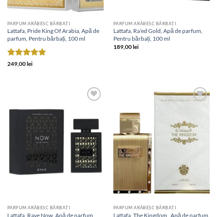
PARFUM ARĂBESC BĂRBAȚI
PARFUM ARĂBESC BĂRBAȚI
Lattafa, Pride King Of Arabia, Apă de
Lattafa, Ra’ed Gold, Apă de parfum,
parfum, Pentru bărbați, 100 ml
Pentru bărbați, 100 ml
189,00
lei
Evaluat la
249,00
lei
5
din 5
Add to
Add to
wishlist
wishlist
PARFUM ARĂBESC BĂRBAȚI
PARFUM ARĂBESC BĂRBAȚI
Lattafa, Rave Now, Apă de parfum,
Lattafa, The Kingdom , Apă de parfum,