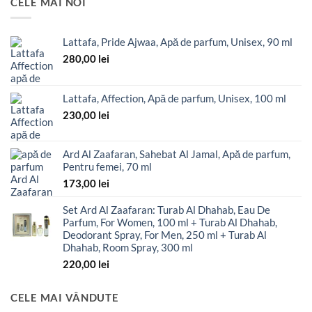
CELE MAI NOI
Lattafa, Pride Ajwaa, Apă de parfum, Unisex, 90 ml
280,00
lei
Lattafa, Affection, Apă de parfum, Unisex, 100 ml
230,00
lei
Ard Al Zaafaran, Sahebat Al Jamal, Apă de parfum,
Pentru femei, 70 ml
173,00
lei
Set Ard Al Zaafaran: Turab Al Dhahab, Eau De
Parfum, For Women, 100 ml + Turab Al Dhahab,
Deodorant Spray, For Men, 250 ml + Turab Al
Dhahab, Room Spray, 300 ml
220,00
lei
CELE MAI VÂNDUTE