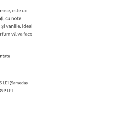
ense, este un
i, cu note
i vanilie. Ideal
arfum vă va face
ntate
15 LEI (Sameday
399 LEI
ed Intense, Apă de parfum, Pentru bărbați, 50 ml