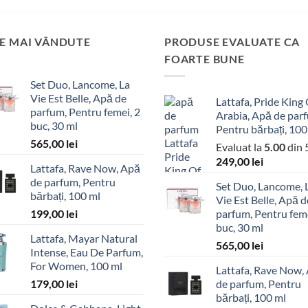
E MAI VÂNDUTE
PRODUSE EVALUATE CA
FOARTE BUNE
Set Duo, Lancome, La
Vie Est Belle, Apă de
Lattafa, Pride King
parfum, Pentru femei, 2
Arabia, Apă de par
buc, 30 ml
Pentru bărbați, 100
565,00
lei
Evaluat la
5.00
din 
249,00
lei
Lattafa, Rave Now, Apă
de parfum, Pentru
Set Duo, Lancome, 
bărbați, 100 ml
Vie Est Belle, Apă d
199,00
lei
parfum, Pentru feme
buc, 30 ml
Lattafa, Mayar Natural
565,00
lei
Intense, Eau De Parfum,
For Women, 100 ml
Lattafa, Rave Now,
179,00
lei
de parfum, Pentru
bărbați, 100 ml