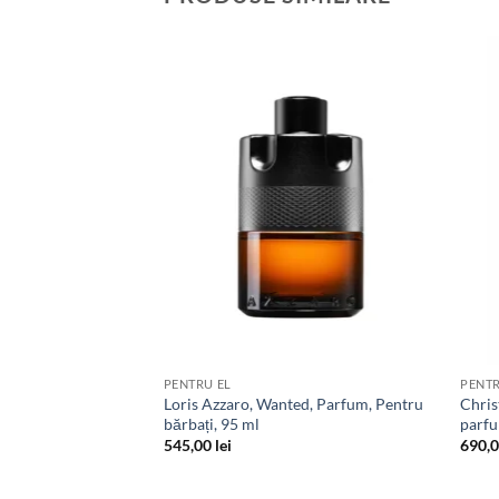
Add to
wishlist
PENTRU EL
PENTR
Loris Azzaro, Wanted, Parfum, Pentru
Chris
bărbați, 95 ml
parfu
545,00
lei
690,