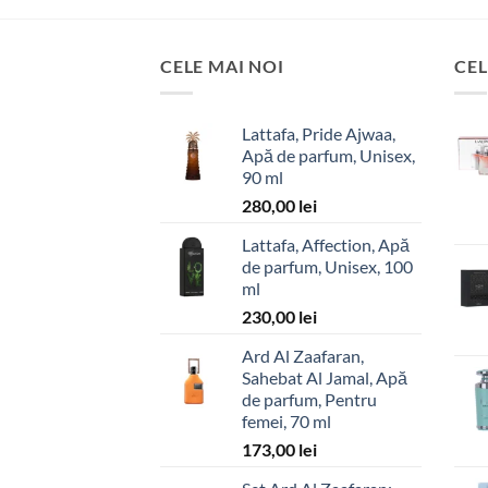
CELE MAI NOI
CEL
Lattafa, Pride Ajwaa,
Apă de parfum, Unisex,
90 ml
280,00
lei
Lattafa, Affection, Apă
de parfum, Unisex, 100
ml
230,00
lei
Ard Al Zaafaran,
Sahebat Al Jamal, Apă
de parfum, Pentru
femei, 70 ml
173,00
lei