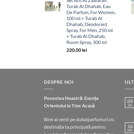
Set Ard Al Zaafaran:
Turab Al Dhahab, Eau
De Parfum, For Women,
100 ml + Turab Al
Dhahab, Deodorant
Spray, For Men, 250 ml
+ Turab Al Dhahab,
Room Spray, 300 ml
220,00
lei
DESPRE NOI
ULT
Povestea Noastră: Esența
09
Orientului la Tine Acasă
iul.
Bine ai venit pe dubaiparfumuri.ro,
16
destinația ta principală pentru
feb.