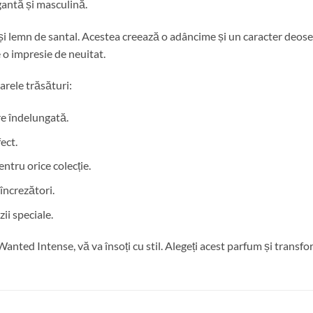
antă și masculină.
e și lemn de santal. Acestea creează o adâncime și un caracter deos
e o impresie de neuitat.
rele trăsături:
re îndelungată.
ect.
entru orice colecție.
încrezători.
ii speciale.
ted Intense, vă va însoți cu stil. Alegeți acest parfum și transform