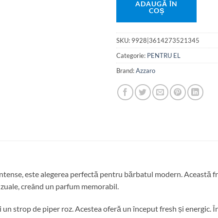
ADAUGĂ ÎN
COȘ
SKU:
9928|3614273521345
Categorie:
PENTRU EL
Brand:
Azzaro
tense, este alegerea perfectă pentru bărbatul modern. Această fr
nzuale, creând un parfum memorabil.
 un strop de piper roz. Acestea oferă un început fresh și energic. 