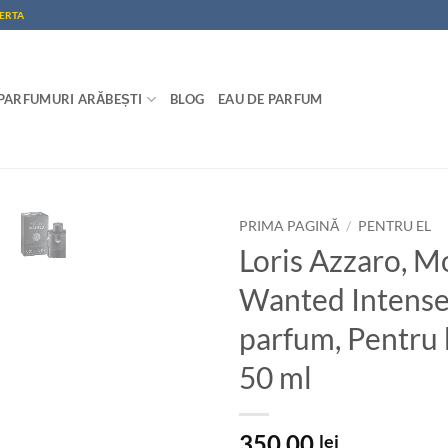
FERTA
PARFUMURI ARĂBEȘTI
BLOG
EAU DE PARFUM
PRIMA PAGINĂ
/
PENTRU EL
Loris Azzaro, M
Wanted Intense
parfum, Pentru 
50 ml
350,00
lei