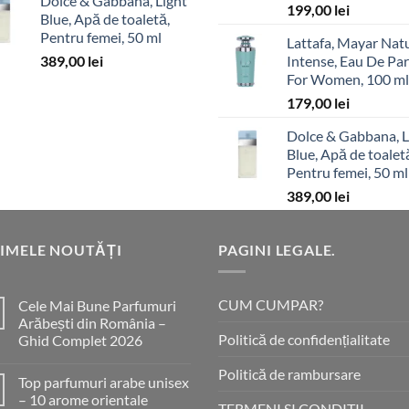
Dolce & Gabbana, Light
199,00
lei
Blue, Apă de toaletă,
Pentru femei, 50 ml
Lattafa, Mayar Nat
389,00
lei
Intense, Eau De Pa
For Women, 100 ml
179,00
lei
Dolce & Gabbana, L
Blue, Apă de toalet
Pentru femei, 50 ml
389,00
lei
IMELE NOUTĂȚI
PAGINI LEGALE.
CUM CUMPAR?
Cele Mai Bune Parfumuri
Arăbești din România –
Politică de confidențialitate
Ghid Complet 2026
Niciun
comentariu
Politică de rambursare
Top parfumuri arabe unisex
la
Cele
– 10 arome orientale
Mai
TERMENI SI CONDITII