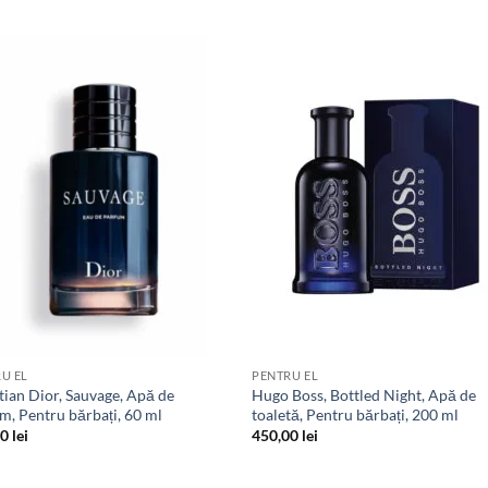
Add to
Add
wishlist
wish
U EL
PENTRU EL
tian Dior, Sauvage, Apă de
Hugo Boss, Bottled Night, Apă de
m, Pentru bărbați, 60 ml
toaletă, Pentru bărbați, 200 ml
00
lei
450,00
lei