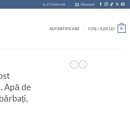
Abonare
📞 0773 846 458
0
AUTENTIFICARE
COȘ /
0,00
LEI
ost
, Apă de
bărbați,