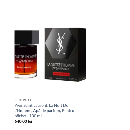
 to
Add to
list
wishlist
PENTRU EL
PENTRU EL
Yves Saint Laurent, La Nuit De
Chanel, Bleu de Chane
L’Homme, Apă de parfum, Pentru
Pentru bărbați, 50 ml
bărbați, 100 ml
750,00
lei
640,00
lei