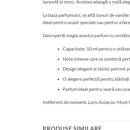
lavandă și mosc. Acestea adaugă o notă eleg
La baza parfumului, se află tonuri de vanili
ideal pentru ocazii speciale sau pentru a fac
Descoperiți magia acestui parfum cu următoa
Capacitate: 50 ml pentru o utiliza
Note intense care se combină perf
Design elegant al sticlei, potrivit p
O alegere perfectă pentru bărbați 
Parfum ideal pentru seară sau ocaz
Indiferent de moment, Loris Azzaroo, Most Wan
PRODUSE SIMILARE