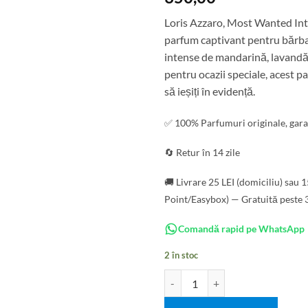
Loris Azzaro, Most Wanted Int
parfum captivant pentru bărbaț
intense de mandarină, lavandă ș
pentru ocazii speciale, acest p
să ieșiți în evidență.
✅ 100% Parfumuri originale, gara
🔄 Retur în 14 zile
🚚 Livrare 25 LEI (domiciliu) sau 
Point/Easybox) — Gratuită peste 
Comandă rapid pe WhatsApp
2 în stoc
Cantitate Loris Azzaro, Most Want