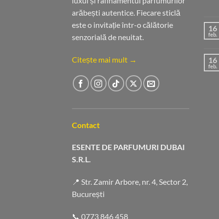
luxul și rafinamentul parfumurilor
arăbești autentice. Fiecare sticlă
este o invitație într-o călătorie
16
feb.
senzorială de neuitat.
Citește mai mult →
16
feb.
Contact
ESENTE DE PARFUMURI DUBAI
S.R.L.
📍 Str. Zamir Arbore, nr. 4, Sector 2,
București
📞
0773 846 458