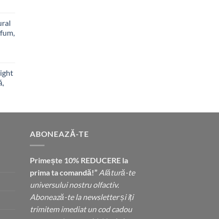
ural
rfum,
ight
ă,
ABONEAZĂ-TE
Primește 10% REDUCERE la
prima ta comandă!”
Alătură-te
universului nostru olfactiv.
Abonează-te la newsletter și îți
trimitem imediat un cod cadou