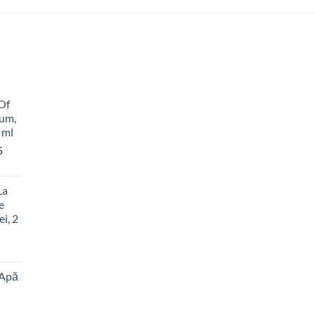
 Of
fum,
 ml
5
La
e
i, 2
 Apă