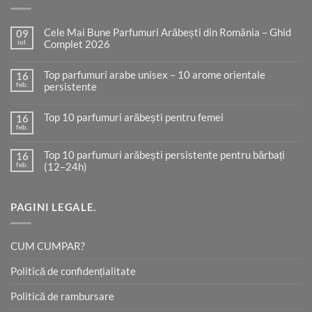
Cele Mai Bune Parfumuri Arăbești din România – Ghid
09
iul.
Complet 2026
Niciun
comentariu
Top parfumuri arabe unisex – 10 arome orientale
la
16
Cele
feb.
persistente
Mai
Bune
Niciun
Parfumuri
comentariu
Arăbești
Top 10 parfumuri arăbești pentru femei
la
16
din
Top
feb.
Niciun
România
parfumuri
comentariu
–
arabe
la
Ghid
unisex
Top 10 parfumuri arăbești persistente pentru bărbați
16
Top
Complet
–
10
feb.
(12–24h)
2026
10
parfumuri
arome
arăbești
Niciun
orientale
pentru
comentariu
persistente
la
femei
Top
PAGINI LEGALE.
10
parfumuri
arăbești
persistente
CUM CUMPAR?
pentru
bărbați
(12–
Politică de confidențialitate
24h)
Politică de rambursare