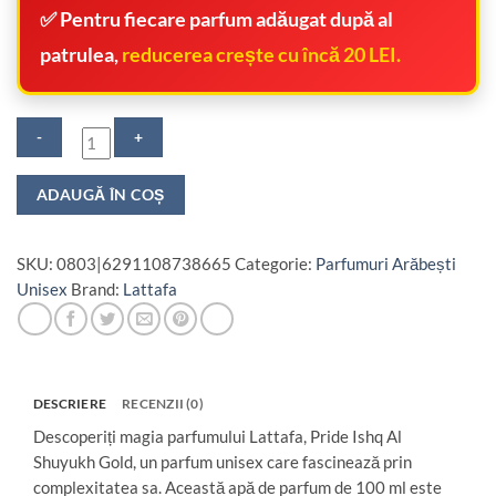
✅ Pentru fiecare parfum adăugat după al
patrulea,
reducerea crește cu încă 20 LEI.
Cantitate
ADAUGĂ ÎN COȘ
Lattafa,
Pride
Ishq
SKU:
0803|6291108738665
Categorie:
Parfumuri Arăbești
Al
Unisex
Brand:
Lattafa
Shuyukh
Gold,
Eau
De
Parfum,
DESCRIERE
RECENZII (0)
Unisex,
Descoperiți magia parfumului Lattafa, Pride Ishq Al
100
Shuyukh Gold, un parfum unisex care fascinează prin
ml
complexitatea sa. Această apă de parfum de 100 ml este