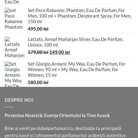
Set Paco Rabanne: Phantom, Eau De Parfum, For
Men, 100 ml + Phantom, Deodorant Spray, For Men,
150 ml
495,00
lei
Lattafa, Armaf Maharjan Silver, Eau De Parfum,
Unisex, 100 ml
Prețul
Prețul
179,00
lei
149,00
lei
inițial
curent
a
este:
Set Giorgio Armani: My Way, Eau De Parfum, For
Women, 90 ml + My Way, Eau De Parfum, For
fost:
149,00 lei.
Women, 15 ml
179,00 lei.
580,00
lei
DESPRE NOI
Povestea Noastră: Esența Orientului la Tine Acasă
Bine ai venit pe dubaiparfumuri.ro, destinația ta principală
pentru luxul și rafinamentul parfumurilor arăbești autentice.