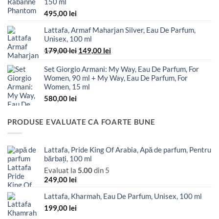
150 ml
495,00
lei
Lattafa, Armaf Maharjan Silver, Eau De Parfum,
Unisex, 100 ml
Prețul
Prețul
179,00
lei
149,00
lei
inițial
curent
a
este:
Set Giorgio Armani: My Way, Eau De Parfum, For
Women, 90 ml + My Way, Eau De Parfum, For
fost:
149,00 lei.
Women, 15 ml
179,00 lei.
580,00
lei
PRODUSE EVALUATE CA FOARTE BUNE
Lattafa, Pride King Of Arabia, Apă de parfum, Pentru
bărbați, 100 ml
Evaluat la
5.00
din 5
249,00
lei
Lattafa, Kharmah, Eau De Parfum, Unisex, 100 ml
199,00
lei