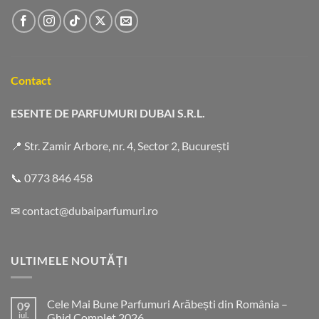
Contact
ESENTE DE PARFUMURI DUBAI S.R.L.
📍 Str. Zamir Arbore, nr. 4, Sector 2, București
📞
0773 846 458
✉
contact@dubaiparfumuri.ro
ULTIMELE NOUTĂȚI
Cele Mai Bune Parfumuri Arăbești din România –
09
iul.
Ghid Complet 2026