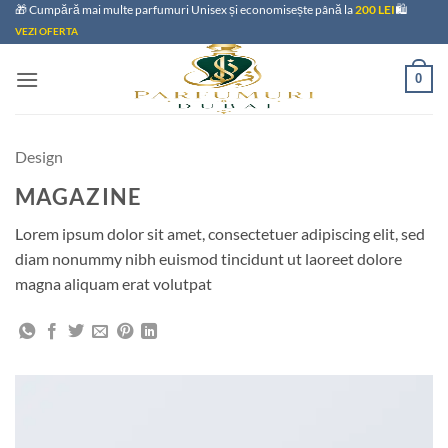
Skip
🎁 Cumpără mai multe parfumuri Unisex și economisește până la
200 LEI
🛍️
VEZI OFERTA
to
content
0
Design
MAGAZINE
Lorem ipsum dolor sit amet, consectetuer adipiscing elit, sed
diam nonummy nibh euismod tincidunt ut laoreet dolore
magna aliquam erat volutpat