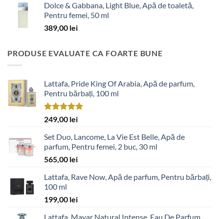
Dolce & Gabbana, Light Blue, Apă de toaletă,
Pentru femei, 50 ml
389,00
lei
PRODUSE EVALUATE CA FOARTE BUNE
Lattafa, Pride King Of Arabia, Apă de parfum,
Pentru bărbați, 100 ml
Evaluat la
249,00
lei
5.00
din 5
Set Duo, Lancome, La Vie Est Belle, Apă de
parfum, Pentru femei, 2 buc, 30 ml
565,00
lei
Lattafa, Rave Now, Apă de parfum, Pentru bărbați,
100 ml
199,00
lei
Lattafa, Mayar Natural Intense, Eau De Parfum,