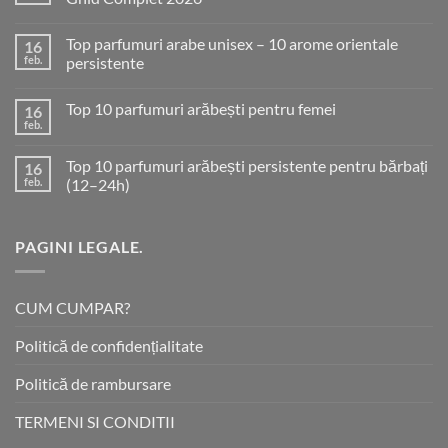
Niciun
comentariu
Top parfumuri arabe unisex – 10 arome orientale
16
la
Cele
feb.
persistente
Mai
Bune
Niciun
Parfumuri
comentariu
Top 10 parfumuri arăbești pentru femei
16
Arăbești
la
din
Top
feb.
Niciun
România
parfumuri
comentariu
–
arabe
la
Ghid
unisex
Top 10 parfumuri arăbești persistente pentru bărbați
16
Top
Complet
–
10
feb.
(12–24h)
2026
10
parfumuri
arome
Niciun
arăbești
orientale
comentariu
pentru
persistente
la
femei
PAGINI LEGALE.
Top
10
parfumuri
arăbești
persistente
CUM CUMPAR?
pentru
bărbați
(12–
Politică de confidențialitate
24h)
Politică de rambursare
TERMENI SI CONDITII